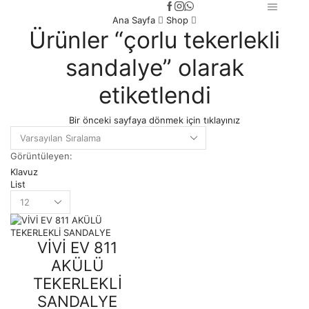
Ana Sayfa
Shop
Ürünler “çorlu tekerlekli
sandalye” olarak
etiketlendi
Bir önceki sayfaya dönmek için tıklayınız
Görüntüleyen:
Klavuz
List
Products
per
page
VİVİ EV 811
AKÜLÜ
TEKERLEKLİ
SANDALYE