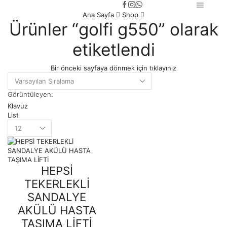
Ana Sayfa
Shop
Ürünler “golfi g550” olarak
etiketlendi
Bir önceki sayfaya dönmek için tıklayınız
Görüntüleyen:
Klavuz
List
Products
per
page
HEPSİ
TEKERLEKLİ
SANDALYE
AKÜLÜ HASTA
TAŞIMA LİFTİ