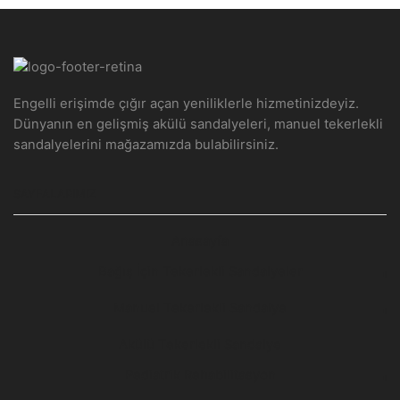
Engelli erişimde çığır açan yeniliklerle hizmetinizdeyiz.
Dünyanın en gelişmiş akülü sandalyeleri, manuel tekerlekli
sandalyelerini mağazamızda bulabilirsiniz.
SAYFALARIMIZ
Anasayfa
Bağış İçin Tekerlekli Sandalyeler
Manuel Tekerlekli Sandalye
Akülü Tekerlekli Sandalye
Pediatrik Rehabilitasyon