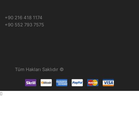
Telefon:
+90 216 418 1174
+90 552 793 7575
Tüm Hakları Saklıdır ©
Hepsi Tekerlekli Sandalye