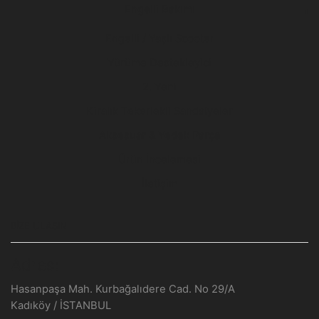
Engelli Bakımı
Engelli / Yaşlı Scooter
Yürüme Destekleyici
2. Yeni
Kiralık Tekerlekli Sandalyeler
Aksesuar & Yedek Parça
Ürün İncelemesi
İletişim
BIZE ULAŞIN
Adres:
Hasanpaşa Mah. Kurbağalıdere Cad. No 29/A
Kadıköy / İSTANBUL