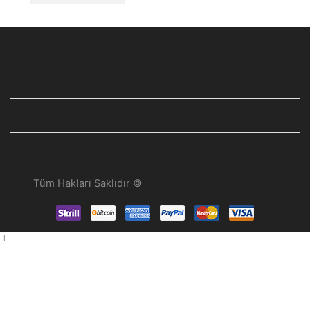
SAYFALARIMIZ
BIZE ULAŞIN
Tüm Hakları Saklıdır ©
Hepsi Tekerlekli Sandalye