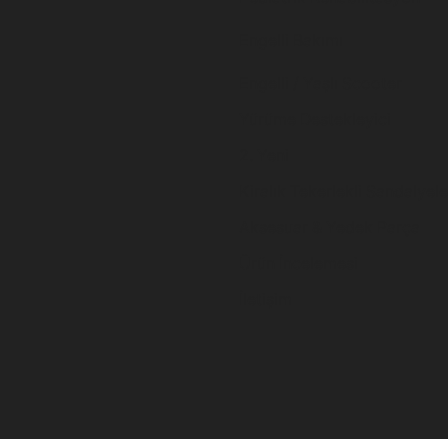
Engelli Bakımı
Engelli / Yaşlı Scooter
Yürüme Destekleyici
2. Yeni
Kiralık Tekerlekli Sandalyele
Aksesuar & Yedek Parça
Ürün İncelemesi
İletişim