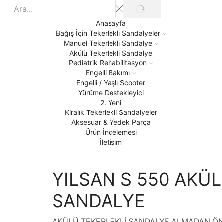
SEARCH
Search
input
Anasayfa
Bağış İçin Tekerlekli Sandalyeler
Manuel Tekerlekli Sandalye
Akülü Tekerlekli Sandalye
Pediatrik Rehabilitasyon
Engelli Bakımı
Engelli / Yaşlı Scooter
Yürüme Destekleyici
2. Yeni
Kiralık Tekerlekli Sandalyeler
Aksesuar & Yedek Parça
Ürün İncelemesi
İletişim
YILSAN S 550 AKÜ
SANDALYE
AKÜLÜ TEKERLEKLİ SANDALYE ALMADAN ÖN