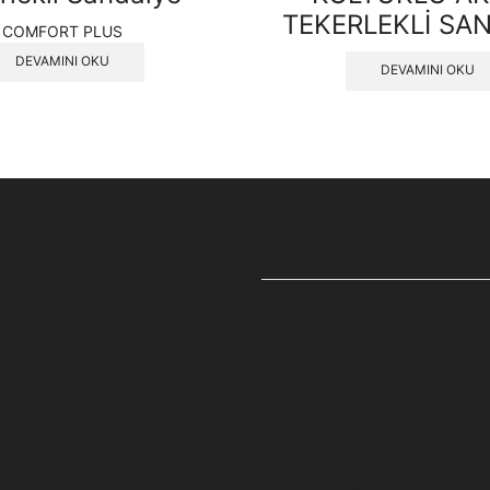
TEKERLEKLİ SA
COMFORT PLUS
DEVAMINI OKU
DEVAMINI OKU
SAYFALARIMIZ
Anasayfa
Bağış İçin Tekerlekli Sandal
Manuel Tekerlekli Sandalye
Akülü Tekerlekli Sandalye
Pediatrik Rehabilitasyon