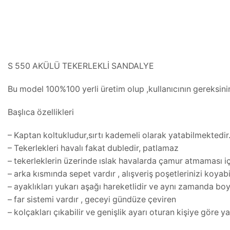
S 550 AKÜLÜ TEKERLEKLİ SANDALYE
Bu model 100%100 yerli üretim olup ,kullanıcının gereksinim
Başlıca özellikleri
– Kaptan koltukludur,sırtı kademeli olarak yatabilmektedir
– Tekerlekleri havalı fakat dubledir, patlamaz
– tekerleklerin üzerinde ıslak havalarda çamur atmaması i
– arka kısmında sepet vardır , alışveriş poşetlerinizi koyab
– ayaklıkları yukarı aşağı hareketlidir ve aynı zamanda bo
– far sistemi vardır , geceyi gündüze çeviren
– kolçakları çıkabilir ve genişlik ayarı oturan kişiye göre y