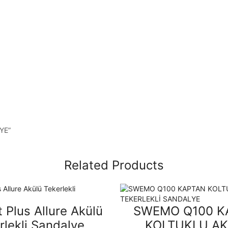
YE”
Related Products
 Plus Allure Akülü
SWEMO Q100 K
rlekli Sandalye
KOLTUKLU A