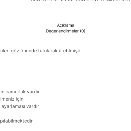
Açıklama
Değerlendirmeler (0)
leri göz önünde tutularak üretilmiştir.
.
çin çamurluk vardır
ilmeniz için
y ayarlaması vardır
apılabilmektedir