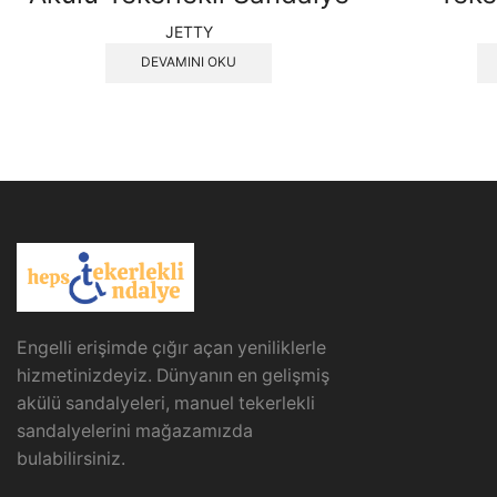
JETTY
DEVAMINI OKU
Engelli erişimde çığır açan yeniliklerle
hizmetinizdeyiz. Dünyanın en gelişmiş
akülü sandalyeleri, manuel tekerlekli
sandalyelerini mağazamızda
bulabilirsiniz.