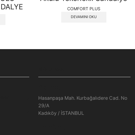
NDALYE
COMFORT PLUS
DEVAMINI OKU
BIZE ULAŞIN
Adres:
yeler
Hasanpaşa Mah. Kurbağalıdere Cad. No
29/A
Kadıköy / İSTANBUL
Telefon: