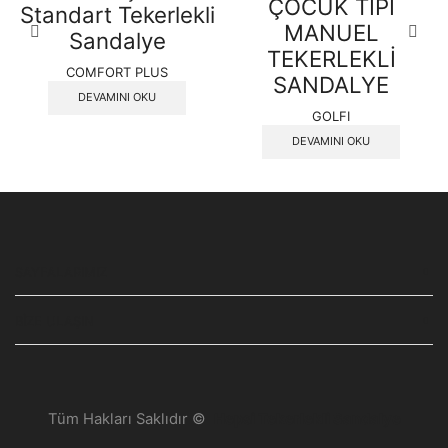
ÇOCUK TİPİ
Standart Tekerlekli
MANUEL
Sandalye
TEKERLEKLİ
COMFORT PLUS
SANDALYE
DEVAMINI OKU
GOLFI
DEVAMINI OKU
SAYFALARIMIZ
BIZE ULAŞIN
Tüm Hakları Saklıdır ©
Hepsi Tekerlekli Sandalye